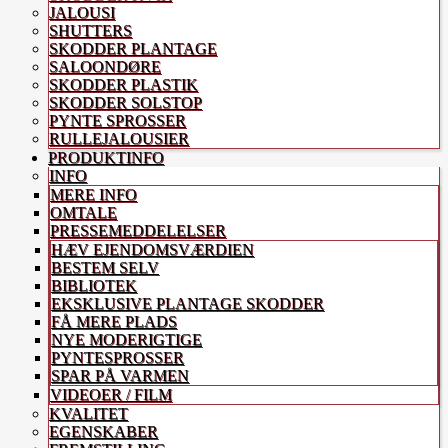
JALOUSI
SHUTTERS
SKODDER PLANTAGE
SALOONDØRE
SKODDER PLASTIK
SKODDER SOLSTOP
PYNTE SPROSSER
RULLEJALOUSIER
PRODUKTINFO
INFO
MERE INFO
OMTALE
PRESSEMEDDELELSER
HÆV EJENDOMSVÆRDIEN
BESTEM SELV
BIBLIOTEK
EKSKLUSIVE PLANTAGE SKODDER
FÅ MERE PLADS
NYE MODERIGTIGE
PYNTESPROSSER
SPAR PÅ VARMEN
VIDEOER / FILM
KVALITET
EGENSKABER