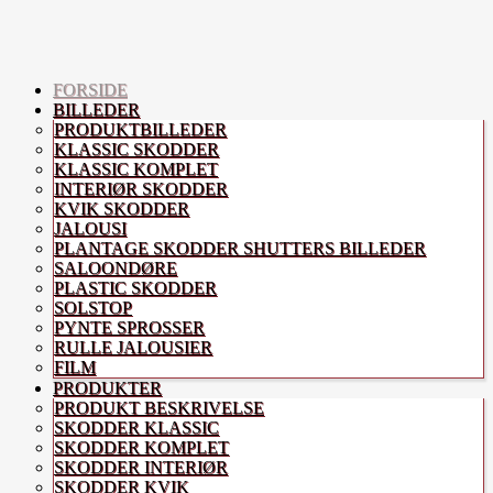
FORSIDE
BILLEDER
PRODUKTBILLEDER
KLASSIC SKODDER
KLASSIC KOMPLET
INTERIØR SKODDER
KVIK SKODDER
JALOUSI
PLANTAGE SKODDER SHUTTERS BILLEDER
SALOONDØRE
PLASTIC SKODDER
SOLSTOP
PYNTE SPROSSER
RULLE JALOUSIER
FILM
PRODUKTER
PRODUKT BESKRIVELSE
SKODDER KLASSIC
SKODDER KOMPLET
SKODDER INTERIØR
SKODDER KVIK