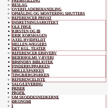
FREMSTILLING
BESLAG
OVERFLADEBEHANDLING
OPMÅLING OG MONTERING SHUTTERS
REFERENCER PRIVAT
INDRETNINGSARKITEKT
OLE FØGE
KIRSTEN OG IB
ERIK KORSHAGEN
AXEL HVIDFELDT
HELLEN-WIGGERS
DET KGL. TEATER
REFERENCER ERHVERV
BEIERHOLMS VÆVERI
BRØNDBY BIBLIOTEK
FINDERRUPPARKEN
MØLLEÅPARKEN
TINGBJERGPARKEN
REFERENCELISTE
SALG/LEVERING
PRISER
PROFIL
OM SKODDESNEDKERNE
ØKONOMI
I