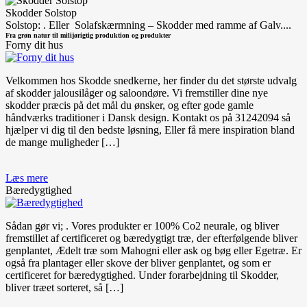
Skodder Solstop
Solstop: . Eller Solafskærmning – Skodder med ramme af Galv....
Fra grøn natur til milijørigtig produktion og produkter
Forny dit hus
Velkommen hos Skodde snedkerne, her finder du det største udvalg
af skodder jalousilåger og saloondøre. Vi fremstiller dine nye
skodder præcis på det mål du ønsker, og efter gode gamle
håndværks traditioner i Dansk design. Kontakt os på 31242094 så
hjælper vi dig til den bedste løsning, Eller få mere inspiration bland
de mange muligheder […]
Læs mere
Bæredygtighed
Sådan gør vi; . Vores produkter er 100% Co2 neurale, og bliver
fremstillet af certificeret og bæredygtigt træ, der efterfølgende bliver
genplantet, Ædelt træ som Mahogni eller ask og bøg eller Egetræ. Er
også fra plantager eller skove der bliver genplantet, og som er
certificeret for bæredygtighed. Under forarbejdning til Skodder,
bliver træet sorteret, så […]