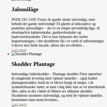
Jalousilåge
INDE OG UDE Forny de gamle skabe udvendigt, men
behold det gamle indvendigt! Få glæde af dekorative og
praktiske jalousilåger – der er en meget anvendelig låge, til
eksempelvis køkkenskabe, garderobeskabe og
badeværelsesskabe. Det er kun fantasien der sætter
begrænsningen, i det skodderne fås i et væld af udformninger.
Udover den flotte facade, sikres der en effektiv...
Læs mere
Skodder Plantage
Indvendige foldeskodder – Plantage skodder Flere størrelser
til omgående levering med vipbare lameller – også kaldet
plantageskodder, fordi de er blevet brugt så meget, i de
sydamerikanske stater, at man i dag ikke kan se en amerikansk
film, uden at der i løbet af filmen ses sådanne skodder.
Skodderne monteres indvendigt, og med de vipbare lameller,
bestemmer man nemt hvordan...
Læs mere