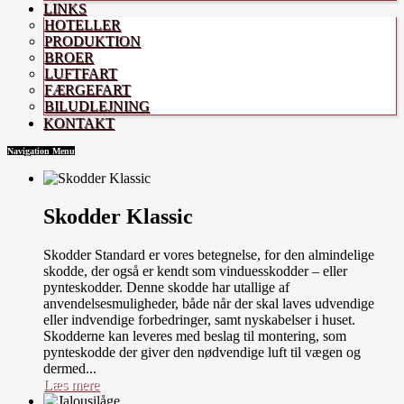
LINKS
HOTELLER
PRODUKTION
BROER
LUFTFART
FÆRGEFART
BILUDLEJNING
KONTAKT
Navigation Menu
Skodder Klassic
Skodder Standard er vores betegnelse, for den almindelige
skodde, der også er kendt som vinduesskodder – eller
pynteskodder. Denne skodde har utallige af
anvendelsesmuligheder, både når der skal laves udvendige
eller indvendige forbedringer, samt nyskabelser i huset.
Skodderne kan leveres med beslag til montering, som
pynteskodde der giver den nødvendige luft til vægen og
dermed...
Læs mere