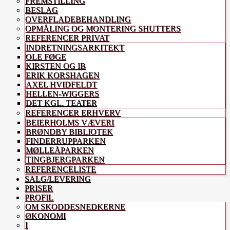
FREMSTILLING
BESLAG
OVERFLADEBEHANDLING
OPMÅLING OG MONTERING SHUTTERS
REFERENCER PRIVAT
INDRETNINGSARKITEKT
OLE FØGE
KIRSTEN OG IB
ERIK KORSHAGEN
AXEL HVIDFELDT
HELLEN-WIGGERS
DET KGL. TEATER
REFERENCER ERHVERV
BEIERHOLMS VÆVERI
BRØNDBY BIBLIOTEK
FINDERRUPPARKEN
MØLLEÅPARKEN
TINGBJERGPARKEN
REFERENCELISTE
SALG/LEVERING
PRISER
PROFIL
OM SKODDESNEDKERNE
ØKONOMI
I