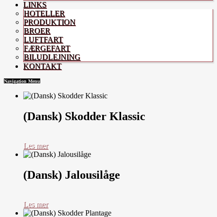
LINKS
HOTELLER
PRODUKTION
BROER
LUFTFART
FÆRGEFART
BILUDLEJNING
KONTAKT
Navigation Menu
(Dansk) Skodder Klassic
Les mer
(Dansk) Jalousilåge
Les mer