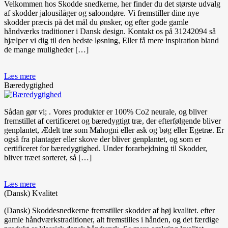
Velkommen hos Skodde snedkerne, her finder du det største udvalg
af skodder jalousilåger og saloondøre. Vi fremstiller dine nye
skodder præcis på det mål du ønsker, og efter gode gamle
håndværks traditioner i Dansk design. Kontakt os på 31242094 så
hjælper vi dig til den bedste løsning, Eller få mere inspiration bland
de mange muligheder […]
Læs mere
Bæredygtighed
Sådan gør vi; . Vores produkter er 100% Co2 neurale, og bliver
fremstillet af certificeret og bæredygtigt træ, der efterfølgende bliver
genplantet, Ædelt træ som Mahogni eller ask og bøg eller Egetræ. Er
også fra plantager eller skove der bliver genplantet, og som er
certificeret for bæredygtighed. Under forarbejdning til Skodder,
bliver træet sorteret, så […]
Læs mere
(Dansk) Kvalitet
(Dansk) Skoddesnedkerne fremstiller skodder af høj kvalitet. efter
gamle håndværkstraditioner, alt fremstilles i hånden, og det færdige