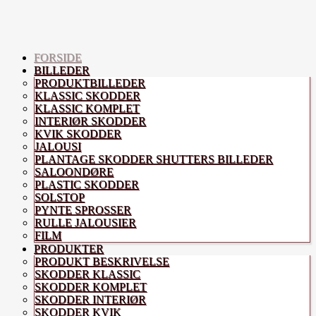
FORSIDE
BILLEDER
PRODUKTBILLEDER
KLASSIC SKODDER
KLASSIC KOMPLET
INTERIØR SKODDER
KVIK SKODDER
JALOUSI
PLANTAGE SKODDER SHUTTERS BILLEDER
SALOONDØRE
PLASTIC SKODDER
SOLSTOP
PYNTE SPROSSER
RULLE JALOUSIER
FILM
PRODUKTER
PRODUKT BESKRIVELSE
SKODDER KLASSIC
SKODDER KOMPLET
SKODDER INTERIØR
SKODDER KVIK