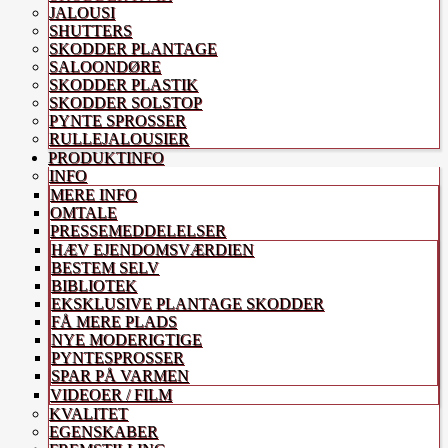
JALOUSI
SHUTTERS
SKODDER PLANTAGE
SALOONDØRE
SKODDER PLASTIK
SKODDER SOLSTOP
PYNTE SPROSSER
RULLEJALOUSIER
PRODUKTINFO
INFO
MERE INFO
OMTALE
PRESSEMEDDELELSER
HÆV EJENDOMSVÆRDIEN
BESTEM SELV
BIBLIOTEK
EKSKLUSIVE PLANTAGE SKODDER
FÅ MERE PLADS
NYE MODERIGTIGE
PYNTESPROSSER
SPAR PÅ VARMEN
VIDEOER / FILM
KVALITET
EGENSKABER