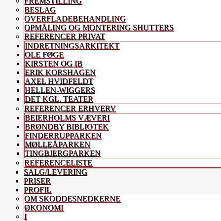
FREMSTILLING
BESLAG
OVERFLADEBEHANDLING
OPMÅLING OG MONTERING SHUTTERS
REFERENCER PRIVAT
INDRETNINGSARKITEKT
OLE FØGE
KIRSTEN OG IB
ERIK KORSHAGEN
AXEL HVIDFELDT
HELLEN-WIGGERS
DET KGL. TEATER
REFERENCER ERHVERV
BEIERHOLMS VÆVERI
BRØNDBY BIBLIOTEK
FINDERRUPPARKEN
MØLLEÅPARKEN
TINGBJERGPARKEN
REFERENCELISTE
SALG/LEVERING
PRISER
PROFIL
OM SKODDESNEDKERNE
ØKONOMI
I