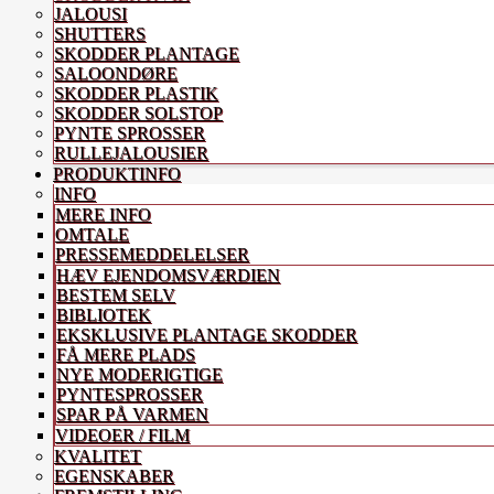
JALOUSI
SHUTTERS
SKODDER PLANTAGE
SALOONDØRE
SKODDER PLASTIK
SKODDER SOLSTOP
PYNTE SPROSSER
RULLEJALOUSIER
PRODUKTINFO
INFO
MERE INFO
OMTALE
PRESSEMEDDELELSER
HÆV EJENDOMSVÆRDIEN
BESTEM SELV
BIBLIOTEK
EKSKLUSIVE PLANTAGE SKODDER
FÅ MERE PLADS
NYE MODERIGTIGE
PYNTESPROSSER
SPAR PÅ VARMEN
VIDEOER / FILM
KVALITET
EGENSKABER