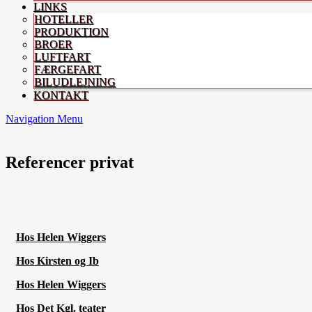
LINKS
HOTELLER
PRODUKTION
BROER
LUFTFART
FÆRGEFART
BILUDLEJNING
KONTAKT
Navigation Menu
Referencer privat
Hos Helen Wiggers
Hos Kirsten og Ib
Hos Helen Wiggers
Hos Det Kgl. teater