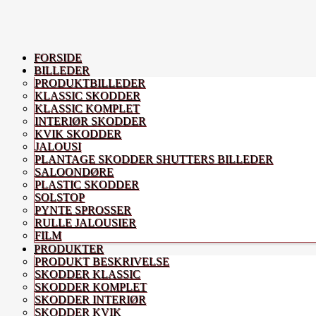
FORSIDE
BILLEDER
PRODUKTBILLEDER
KLASSIC SKODDER
KLASSIC KOMPLET
INTERIØR SKODDER
KVIK SKODDER
JALOUSI
PLANTAGE SKODDER SHUTTERS BILLEDER
SALOONDØRE
PLASTIC SKODDER
SOLSTOP
PYNTE SPROSSER
RULLE JALOUSIER
FILM
PRODUKTER
PRODUKT BESKRIVELSE
SKODDER KLASSIC
SKODDER KOMPLET
SKODDER INTERIØR
SKODDER KVIK