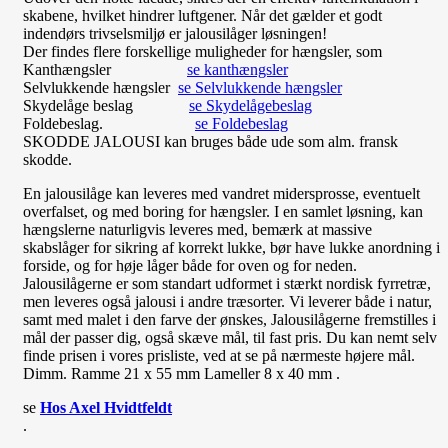
skabene, hvilket hindrer luftgener. Når det gælder et godt
indendørs trivselsmiljø er jalousilåger løsningen!
Der findes flere forskellige muligheder for hængsler, som
Kanthængsler
se kanthængsler
Selvlukkende hængsler
se Selvlukkende hængsler
Skydelåge beslag
se Skydelågebeslag
Foldebeslag.
se Foldebeslag
SKODDE JALOUSI kan bruges både ude som alm. fransk
skodde.
En jalousilåge kan leveres med vandret midersprosse, eventuelt
overfalset, og med boring for hængsler. I en samlet løsning, kan
hængslerne naturligvis leveres med, bemærk at massive
skabslåger for sikring af korrekt lukke, bør have lukke anordning i
forside, og for høje låger både for oven og for neden.
Jalousilågerne er som standart udformet i stærkt nordisk fyrretræ,
men leveres også jalousi i andre træsorter. Vi leverer både i natur,
samt med malet i den farve der ønskes, Jalousilågerne fremstilles i
mål der passer dig, også skæve mål, til fast pris. Du kan nemt selv
finde prisen i vores prisliste, ved at se på nærmeste højere mål.
Dimm. Ramme 21 x 55 mm Lameller 8 x 40 mm .
se
Hos Axel Hvidtfeldt
.