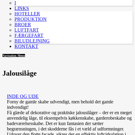
I
LINKS
HOTELLER
PRODUKTION
BROER
LUFTFART
FÆRGEFART
BILUDLEJNING
KONTAKT
Navigation Menu
Jalousilåge
INDE OG UDE
Forny de gamle skabe udvendigt, men behold det gamle
indvendigt!
Få glæde af dekorative og praktiske jalousilåger – der er en meget
anvendelig låge, til eksempelvis køkkenskabe, garderobeskabe og
badeværelsesskabe. Det er kun fantasien der sætter
begrænsningen, i det skodderne fås i et væld af udformninger.
Udover den flotte facade, sikres der en effektiv luftcirkulation i