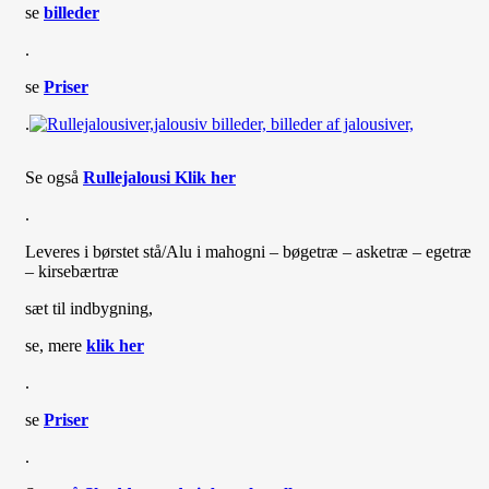
se
billeder
.
se
Priser
.
Se også
Rullejalousi Klik her
.
Leveres i børstet stå/Alu i mahogni – bøgetræ – asketræ – egetræ
– kirsebærtræ
sæt til indbygning,
se, mere
klik her
.
se
Priser
.